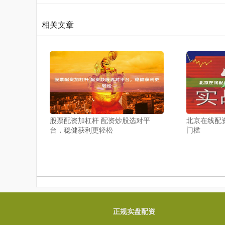
相关文章
股票配资加杠杆 配资炒股选对平
北京在线配
台，稳健获利更轻松
门槛
正规实盘配资