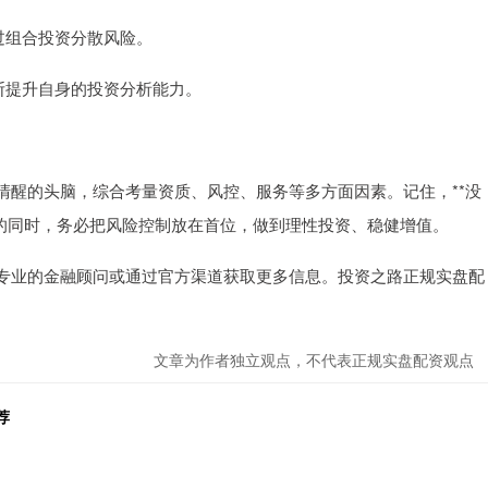
通过组合投资分散风险。
不断提升自身的投资分析能力。
清醒的头脑，综合考量资质、风控、服务等多方面因素。记住，**没
益的同时，务必把风险控制放在首位，做到理性投资、稳健增值。
专业的金融顾问或通过官方渠道获取更多信息。投资之路正规实盘配
文章为作者独立观点，不代表正规实盘配资观点
荐