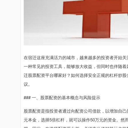
在宿迁这座充满活力的城市，越来越多的投资者开始关
一种常见的投资工具，能够放大收益，但同时也伴随着
迁股票配资平台哪家好？如何选择安全正规的杠杆炒股公
议。
### 一、股票配资的基本概念与风险提示
股票配资是指投资者通过向配资公司借款，以增加自己
元本金，选择5倍杠杆，就可以操作50万元的资金。