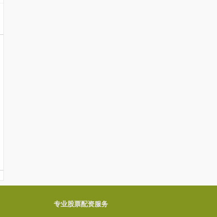
专业股票配资服务