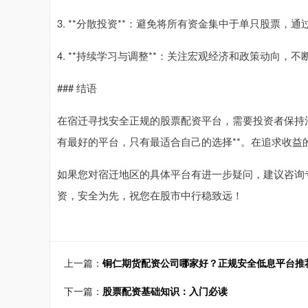
3. **分散投资**：避免将所有资金集中于单只股票，
4. **持续学习与调整**：关注宏观经济和政策动向，
### 结语
在宿迁寻找安全正规的股票配资平台，需要投资者保持
有最好的平台，只有最适合自己的选择**。在追求收
如果您对宿迁地区的具体平台有进一步疑问，建议咨询
资，安全为先，祝您在股市中行稳致远！
上一篇：
铜仁期货配资公司哪家好？正规安全低息平台推
下一篇：
股票配资基础知识：入门必读