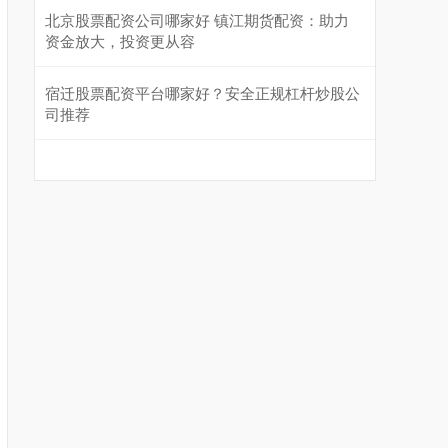
北京股票配资公司哪家好 镇江期货配资：助力
资金放大，投资更从容
宿迁股票配资平台哪家好？安全正规杠杆炒股公
司推荐