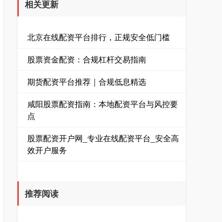
相关更新
北京在线配资平台排行，正规安全低门槛
股票资金配资：合规杠杆交易指南
期货配资平台推荐｜合规低息精选
咸阳股票配资指南：本地配资平台与风控要
点
股票配资开户网_专业在线配资平台_安全高
效开户服务
推荐阅读