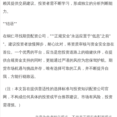
赖其提供交易建议。投资者需不断学习，形成独立的分析判断能
力。
**结语**
在铜仁寻找期货配资公司，**“正规安全”永远应置于“低息”之前*
*。建议投资者放慢脚步，耐心比对，将资质审核与资金安全放在
首位。一个优秀的平台，应当是您投资道路上的稳健伙伴，在提
供合规资金支持的同时，更能通过严谨的风控为您保驾护航。期
货市场机遇与挑战并存，唯有选择可靠的工具，并不断提升自
我，方能行稳致远。
（注：本文旨在提供普适性的选择标准与投资知识配资公司官
网，不构成任何具体的投资或平台推荐建议。市场有风险，投资
需谨慎。）
文章为作者独立观点，不代表正规实盘配资观点