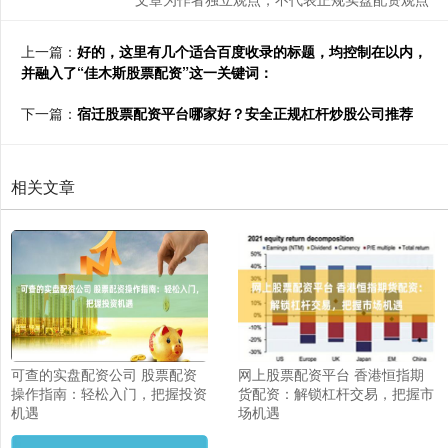
上一篇：
好的，这里有几个适合百度收录的标题，均控制在以内，
并融入了“佳木斯股票配资”这一关键词：
下一篇：
宿迁股票配资平台哪家好？安全正规杠杆炒股公司推荐
相关文章
可查的实盘配资公司 股票配资
网上股票配资平台 香港恒指期
操作指南：轻松入门，把握投资
货配资：解锁杠杆交易，把握市
机遇
场机遇