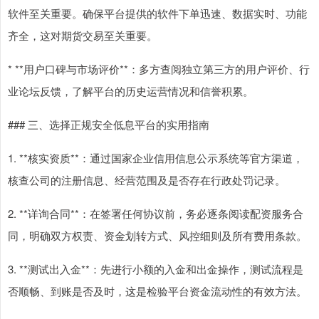
软件至关重要。确保平台提供的软件下单迅速、数据实时、功能
齐全，这对期货交易至关重要。
* **用户口碑与市场评价**：多方查阅独立第三方的用户评价、行
业论坛反馈，了解平台的历史运营情况和信誉积累。
### 三、选择正规安全低息平台的实用指南
1. **核实资质**：通过国家企业信用信息公示系统等官方渠道，
核查公司的注册信息、经营范围及是否存在行政处罚记录。
2. **详询合同**：在签署任何协议前，务必逐条阅读配资服务合
同，明确双方权责、资金划转方式、风控细则及所有费用条款。
3. **测试出入金**：先进行小额的入金和出金操作，测试流程是
否顺畅、到账是否及时，这是检验平台资金流动性的有效方法。