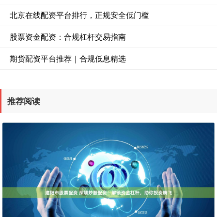
北京在线配资平台排行，正规安全低门槛
股票资金配资：合规杠杆交易指南
期货配资平台推荐｜合规低息精选
推荐阅读