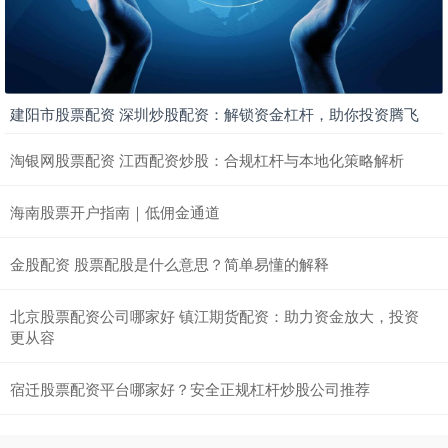
建阳市股票配资 深圳炒股配资：解锁资金杠杆，助你投资腾飞
淘银网股票配资 江西配资炒股：合规杠杆与本地化策略解析
海南股票开户指南｜低佣金通道
金股配资 股票配股是什么意思？简单易懂的解释
北京股票配资公司哪家好 镇江期货配资：助力资金放大，投资
更从容
宿迁股票配资平台哪家好？安全正规杠杆炒股公司推荐