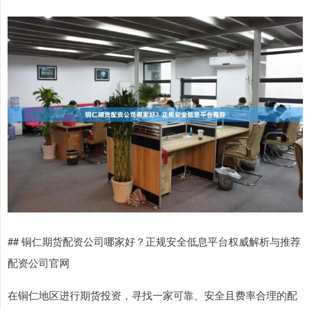
## 铜仁期货配资公司哪家好？正规安全低息平台权威解析与推荐
配资公司官网
在铜仁地区进行期货投资，寻找一家可靠、安全且费率合理的配