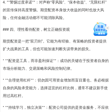
4. **警惕过度承诺**：对声称“零风险”、“保本收益”、“无限杠杆”
的宣传保持高度警惕。期货配资本身放大收益的同时也放大风
险，任何金融活动都不可能消除风险。
### 四、理性看待配资，树立正确投资观
期货配资是一把“双刃剑”。它能为有经验、有策略的投资者提供
扩大战果的工具，但也可能加速判断失误带来的损失。
* **配资是工具，而非盈利保证**：成功的关键在于投资者自身的
市场分析能力、交易策略和风险控制纪律。
* **合理使用杠杆**：切勿因可用资金增加而盲目重仓。务必根据
自身的风险承受能力，选择适宜的杠杆比例，通常不建议新手使
用过高杠杆。
* **持续学习，独立决策**：配资公司提供的是资金服务，不应依