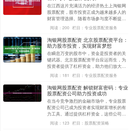
在江西这片充满活力的经济热土上淘银网
股票配资，股市投资正成为越来越多人的
财富管理选择。随着市场参与度不断提
升，“配资炒股”这一话题逐渐进入投资者
阅读：
200
栏目：
专业股票配资服务
视野。如何在控制....
淘银网股票配资 北京股票配资平台：
助力股市投资，实现财富梦想
在瞬息万变的股市中，资金是投资者的关
键武器。北京股票配资平台应运而生，为
投资者提供了杠杆资金，助力他们放大收
益淘银网股票配资，实现财富梦想。 * **
阅读：
181
栏目：
专业股票配资服务
资金杠杆：....
淘银网股票配资 解锁财富密码：专业
股票配资公司助力投资成功
在当今竞争激烈的金融市场中，专业股票
配资公司已成为投资者实现财富增长的有
力工具。通过提供杠杆资金，这些公司使
投资者能够放大其投资潜力，从而获得更
阅读：
123
栏目：
股票配资策略
高的回报。 网络....