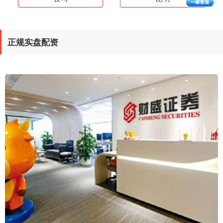
正规实盘配资