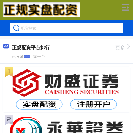
正规配资平台排行
更多
已收录
999
+家平台