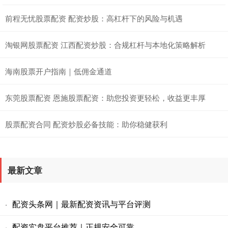
前程无忧股票配资 配资炒股：高杠杆下的风险与机遇
淘银网股票配资 江西配资炒股：合规杠杆与本地化策略解析
海南股票开户指南｜低佣金通道
东莞股票配资 恩施股票配资：助您投资更轻松，收益更丰厚
股票配资合同 配资炒股必备技能：助你稳健获利
最新文章
配资头条网｜最新配资资讯与平台评测
·
配资实盘平台推荐｜正规安全可靠
·