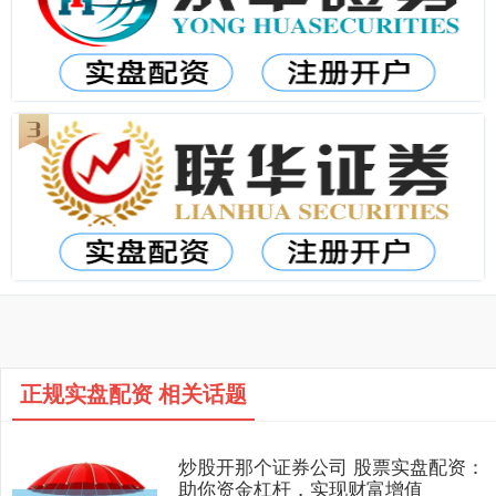
正规实盘配资 相关话题
炒股开那个证券公司 股票实盘配资：
助你资金杠杆，实现财富增值