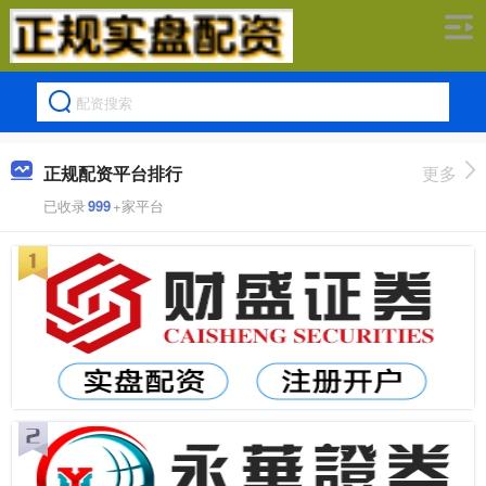
正规配资平台排行
更多
已收录
999
+家平台