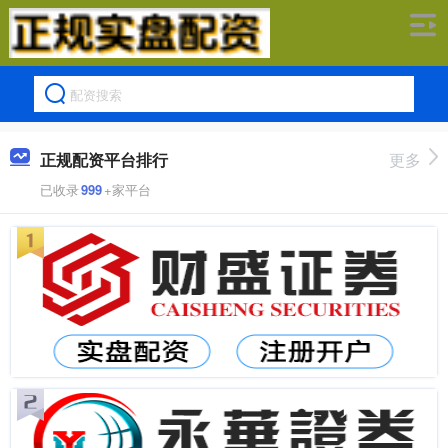
正规配资平台排行
更多
已收录
999
+家平台